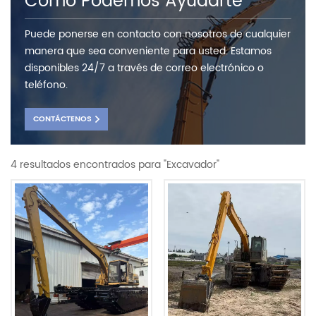
Como Podemos Ayudarte
Puede ponerse en contacto con nosotros de cualquier
manera que sea conveniente para usted. Estamos
disponibles 24/7 a través de correo electrónico o
teléfono.
CONTÁCTENOS
4 resultados encontrados para "Excavador"