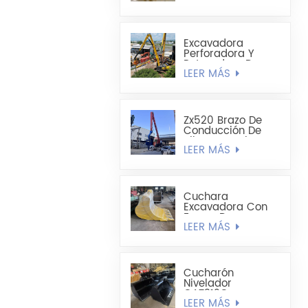
1,8 Cúbicos Hecha
A Medida
Excavadora
Perforadora Y
Retenedora De
LEER MÁS
Pilotes De Chapa
De Acero Extra
Larga Sumitomo
SH490LHD 21M
Zx520 Brazo De
Conducción De
Pilotes De Chapa
LEER MÁS
De Acero En
Forma De U
Mejorado De 19,8
M
Cuchara
Excavadora Con
Forma De
LEER MÁS
Cucharón
Alargado -
Cucharón Para
Minería
Cucharón
Nivelador
CAT312C
LEER MÁS
CAT320DL De 1200