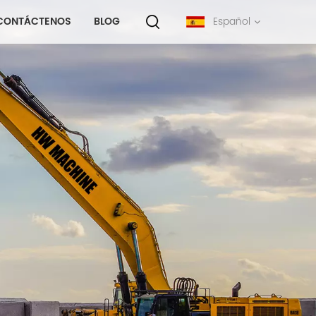
CONTÁCTENOS
BLOG
Español
English
français
русский
español
português
中文