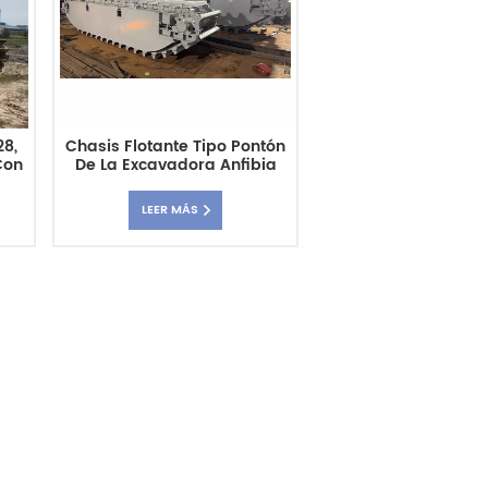
28,
Chasis Flotante Tipo Pontón
Con
De La Excavadora Anfibia
 De
XE75GA De 7,5 Toneladas.
LEER MÁS