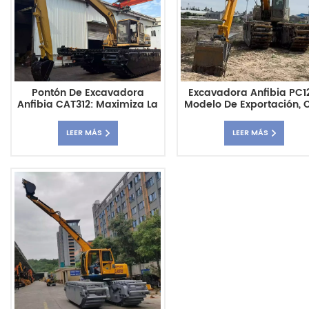
Pontón De Excavadora
Excavadora Anfibia PC1
Anfibia CAT312: Maximiza La
Modelo De Exportación, 
Eficiencia En La Restauración
Configuración De Pluma
De Humedales Y El Dragado
Largo Alcance.
LEER MÁS
LEER MÁS
Ambiental.