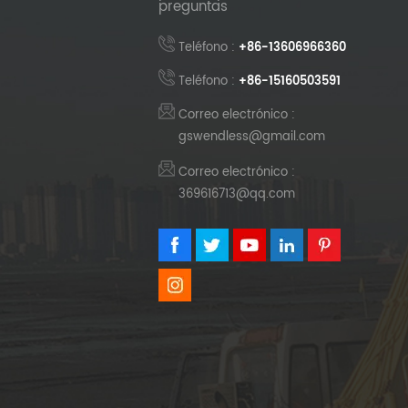
preguntas
Teléfono :
+86-13606966360
Teléfono :
+86-15160503591
Correo electrónico :
gswendless@gmail.com
Correo electrónico :
369616713@qq.com