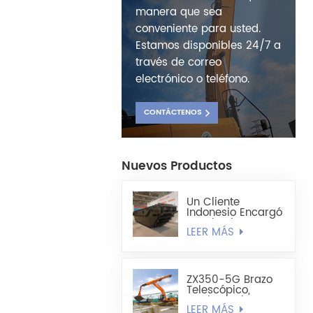
manera que sea
conveniente para usted.
Estamos disponibles 24/7 a
través de correo
electrónico o teléfono.
CONTÁCTENOS
Nuevos Productos
Un Cliente
Indonesio Encargó
Un Chasis De
LEER MÁS
Excavadora
Anfibia
Totalmente
Flotante HX220
ZX350-5G Brazo
Telescópico,
Cuchara Tipo
LEER MÁS
Concha Liviana De