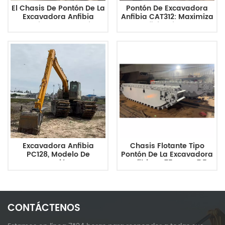
El Chasis De Pontón De La
Pontón De Excavadora
Excavadora Anfibia
Anfibia CAT312: Maximiza
Caterpillar CAT307 Viene
La Eficiencia En La
Con Un Tanque De Pontón
Restauración De
Auxiliar
Humedales Y El Dragado
Ambiental.
Excavadora Anfibia
Chasis Flotante Tipo
PC128, Modelo De
Pontón De La Excavadora
Exportación, Con
Anfibia XE75GA De 7,5
Configuración De Pluma
Toneladas.
De Largo Alcance.
CONTÁCTENOS