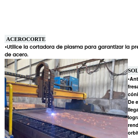
ACERO
CORTE
•Utilice la cortadora de plasma para garantizar la pre
de acero.
SO
•Ant
fres
cóni
De e
lleg
logr
rend
orbi