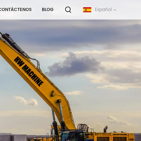
CONTÁCTENOS
BLOG
Español
English
français
русский
español
português
中文