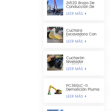
Zx520 Brazo De
Conducción De
Pilotes De Chapa
LEER MÁS
De Acero En
Forma De U
Mejorado De 19,8
M
Cuchara
Excavadora Con
Forma De
LEER MÁS
Cucharón
Alargado -
Cucharón Para
Minería
Cucharón
Nivelador
CAT312C
LEER MÁS
CAT320DL De 1200
Mm A 1300 Mm De
Ancho
PC360LC-11
Demolición Pluma
Recta Para Mayor
LEER MÁS
Alcance