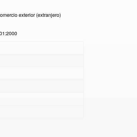
omercio exterior (extranjero)
01:2000
n