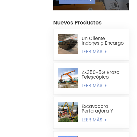
Nuevos Productos
Un Cliente
Indonesio Encargó
Un Chasis De
LEER MÁS
Excavadora
Anfibia
Totalmente
Flotante HX220
ZX350-5G Brazo
Telescópico,
Cuchara Tipo
LEER MÁS
Concha Liviana De
1,8 Cúbicos Hecha
A Medida
Excavadora
Perforadora Y
Retenedora De
LEER MÁS
Pilotes De Chapa
De Acero Extra
Larga Sumitomo
SH490LHD 21M